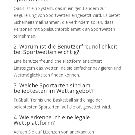
Oasis ist ein System, das in einigen Ländern zur
Regulierung von Sportwetten eingesetzt wird. Es bietet
Sicherheitsmaßnahmen, die verhindern sollen, dass
Personen mit Spielsuchtproblematik an Sportwetten
teilnehmen.
2. Warum ist die Benutzerfreundlichkeit
bei Sportwetten wichtig?
Eine benutzerfreundliche Plattform erleichtert
Einsteigern das Wetten, da sie einfacher navigieren und
Wettmöglichkeiten finden können.
3. Welche Sportarten sind am
beliebtesten im Wettangebot?
Fußball, Tennis und Basketball sind einige der
beliebtesten Sportarten, auf die oft gewettet wird.
4. Wie erkenne ich eine legale
Wettplattform?
Achten Sie auf Lizenzen von anerkannten