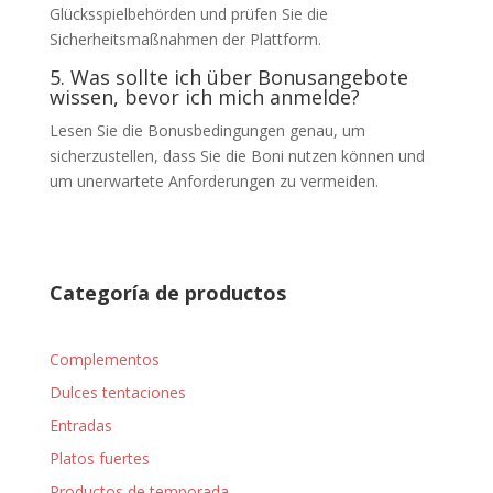
Glücksspielbehörden und prüfen Sie die
Sicherheitsmaßnahmen der Plattform.
5. Was sollte ich über Bonusangebote
wissen, bevor ich mich anmelde?
Lesen Sie die Bonusbedingungen genau, um
sicherzustellen, dass Sie die Boni nutzen können und
um unerwartete Anforderungen zu vermeiden.
Categoría de productos
Complementos
Dulces tentaciones
Entradas
Platos fuertes
Productos de temporada