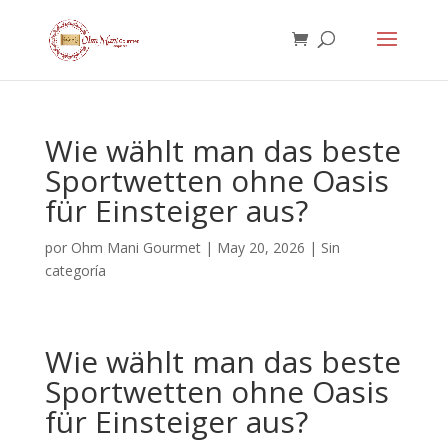
Wie wählt man das beste
Sportwetten ohne Oasis
für Einsteiger aus?
por
Ohm Mani Gourmet
|
May 20, 2026
|
Sin
categoría
Wie wählt man das beste
Sportwetten ohne Oasis
für Einsteiger aus?