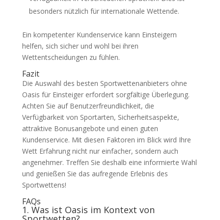
besonders nützlich für internationale Wettende.
Ein kompetenter Kundenservice kann Einsteigern
helfen, sich sicher und wohl bei ihren
Wettentscheidungen zu fühlen.
Fazit
Die Auswahl des besten Sportwettenanbieters ohne
Oasis für Einsteiger erfordert sorgfältige Überlegung.
Achten Sie auf Benutzerfreundlichkeit, die
Verfügbarkeit von Sportarten, Sicherheitsaspekte,
attraktive Bonusangebote und einen guten
Kundenservice. Mit diesen Faktoren im Blick wird Ihre
Wett Erfahrung nicht nur einfacher, sondern auch
angenehmer. Treffen Sie deshalb eine informierte Wahl
und genießen Sie das aufregende Erlebnis des
Sportwettens!
FAQs
1. Was ist Oasis im Kontext von
Sportwetten?