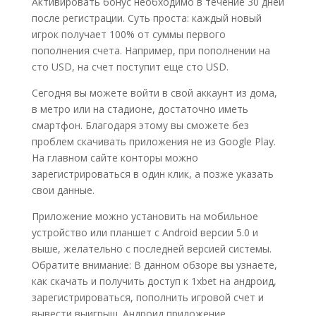
Активировать бонус необходимо в течение 30 дней
после регистрации. Суть проста: каждый новый
игрок получает 100% от суммы первого
пополнения счета. Например, при пополнении на
сто USD, на счет поступит еще сто USD.
Сегодня вы можете войти в свой аккаунт из дома,
в метро или на стадионе, достаточно иметь
смартфон. Благодаря этому вы сможете без
проблем скачивать приложения не из Google Play.
На главном сайте конторы можно
зарегистрироваться в один клик, а позже указать
свои данные.
Приложение можно установить на мобильное
устройство или планшет с Android версии 5.0 и
выше, желательно с последней версией системы.
Обратите внимание: В данном обзоре вы узнаете,
как скачать и получить доступ к 1xbet на андроид,
зарегистрироваться, пополнить игровой счет и
вывести выигрыш. Андроид приложение