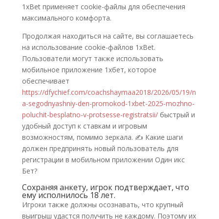
1xBet применяет cookie-файлы для обеспечения
максимального комфорта.
Продолжая находиться на сайте, вы соглашаетесь
на использование cookie-файлов 1xBet.
Пользователи могут также использовать
мобильное приложение 1хбет, которое
обеспечивает
https://dfychief.com/coachshaymaa2018/2026/05/19/n
a-segodnyashniy-den-promokod-1xbet-2025-mozhno-
poluchit-besplatno-v-protsesse-registratsii/
быстрый и
удобный доступ к ставкам и игровым
возможностям, помимо зеркала. ✍️ Какие шаги
должен предпринять новый пользователь для
регистрации в мобильном приложении Один икс
Бет?
Сохраняя анкету, игрок подтверждает, что
ему исполнилось 18 лет.
Игроки также должны осознавать, что крупный
выигрыш удастся получить не каждому. Поэтому их