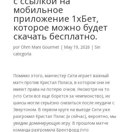
с ссылкой на
мобильное
приложение 1хБет,
которое можно будет
скачать бесплатно.
por
Ohm Mani Gourmet
|
May 19, 2026
|
Sin
categoría
Помимо этого, манчестер Сити играет важный
матч против Кристал Пэласа, в котором они не
имеют права на потерю очков. Несмотря на то
(что Сити всё еще борется за чемпионство), их
шансы могли серьёзно снизиться после неудачи с
Эвертоном. В первом круге на выезде Сити уже
разгромил Кристал Пэлас (и сейчас), вероятно, мы
увидим доминирующую игру.
В прошлом матче
команда разгромила Брентфорд (что