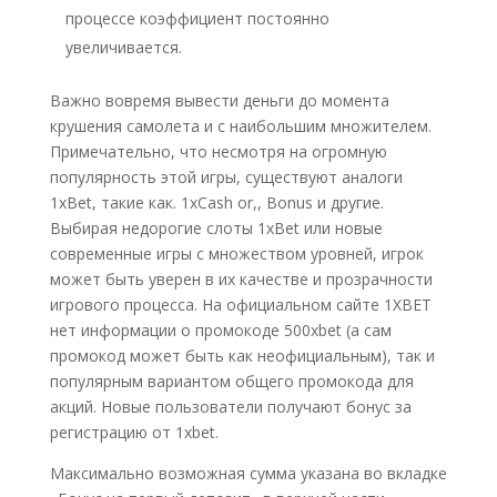
процессе коэффициент постоянно
увеличивается.
Важно вовремя вывести деньги до момента
крушения самолета и с наибольшим множителем.
Примечательно, что несмотря на огромную
популярность этой игры, существуют аналоги
1xBet, такие как. 1xCash or,, Bonus и другие.
Выбирая недорогие слоты 1xBet или новые
современные игры с множеством уровней, игрок
может быть уверен в их качестве и прозрачности
игрового процесса. На официальном сайте 1XBET
нет информации о промокоде 500xbet (а сам
промокод может быть как неофициальным), так и
популярным вариантом общего промокода для
акций. Новые пользователи получают бонус за
регистрацию от 1xbet.
Максимально возможная сумма указана во вкладке