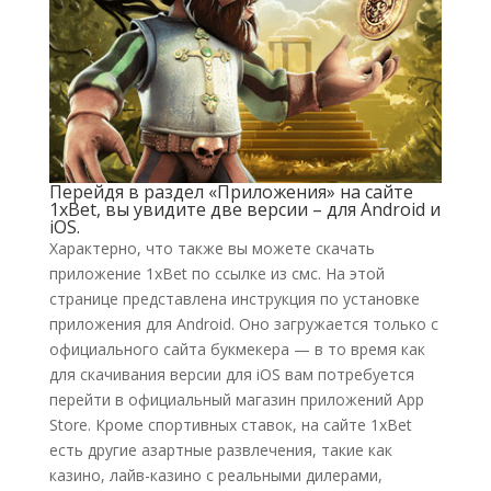
Перейдя в раздел «Приложения» на сайте
1xBet, вы увидите две версии – для Android и
iOS.
Характерно, что также вы можете скачать
приложение 1xBet по ссылке из смс. На этой
странице представлена инструкция по установке
приложения для Android. Оно загружается только с
официального сайта букмекера — в то время как
для скачивания версии для iOS вам потребуется
перейти в официальный магазин приложений App
Store. Кроме спортивных ставок, на сайте 1xBet
есть другие азартные развлечения, такие как
казино, лайв-казино с реальными дилерами,