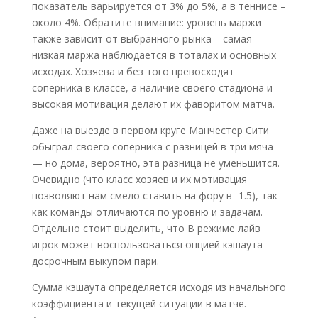
показатель варьируется от 3% до 5%, а в теннисе –
около 4%. Обратите внимание: уровень маржи
также зависит от выбранного рынка – самая
низкая маржа наблюдается в тоталах и основных
исходах. Хозяева и без того превосходят
соперника в классе, а наличие своего стадиона и
высокая мотивация делают их фаворитом матча.
Даже на выезде в первом круге Манчестер Сити
обыграл своего соперника с разницей в три мяча
— но дома, вероятно, эта разница не уменьшится.
Очевидно (что класс хозяев и их мотивация
позволяют нам смело ставить на фору в -1.5), так
как команды отличаются по уровню и задачам.
Отдельно стоит выделить, что В режиме лайв
игрок может воспользоваться опцией кэшаута –
досрочным выкупом пари.
Сумма кэшаута определяется исходя из начального
коэффициента и текущей ситуации в матче.