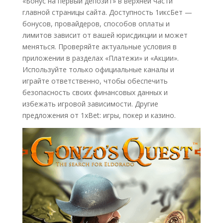
«Бонус на первый депозит» в верхней части
главной страницы сайта. Доступность 1иксБет —
бонусов, провайдеров, способов оплаты и
лимитов зависит от вашей юрисдикции и может
меняться. Проверяйте актуальные условия в
приложении в разделах «Платежи» и «Акции».
Используйте только официальные каналы и
играйте ответственно, чтобы обеспечить
безопасность своих финансовых данных и
избежать игровой зависимости. Другие
предложения от 1xBet: игры, покер и казино.