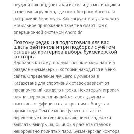
неудивительно), учитывая их сильную мотивацию и
отличную игру дома, где они обыграли Арсенал и
разгромили Ливерпуль. Как загрузить и установить
мобильное приложение 1хБет на смартфон с
операционной системой Android?
Поэтому редакция подготовила для вас
шесть рейтингов и три подборки с учётом
основных критериев выбора букмекерской
конторы.
Вдобавок к этому, полный список можно найти в
разделе «Букмекеры», который находится в меню
сайта. Определение лучшего букмекера в
Казахстане для спортивных ставок зависит от
предпочтений каждого игрока. Некоторым игрокам
важна широкая линия лайв-ставок, другим –
высокие коэффициенты, а третьим – бонусы и
промокоды. Тем не менее (у него остаются
нерешённые претензии), касающиеся задержки
выплаты выигрыша, ошибок в расчете ставок и
некорректно принятых пари. Букмекерская контора